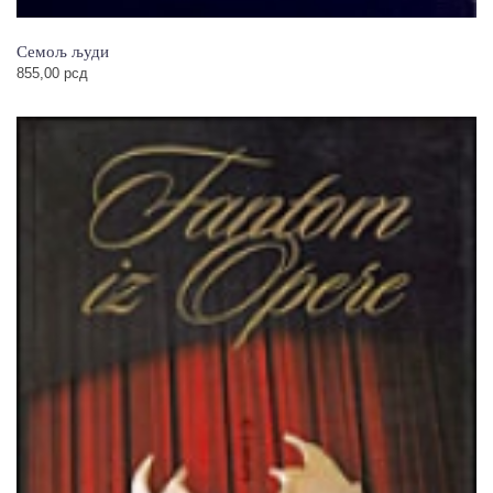
Семољ људи
855,00
рсд