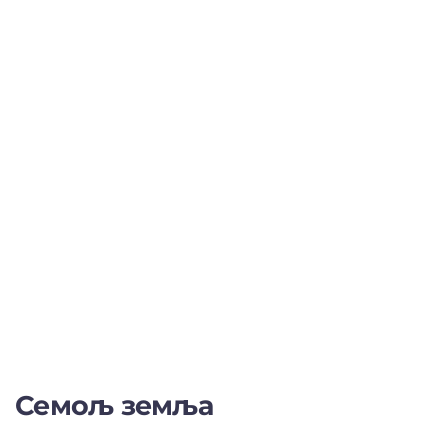
Семољ земља