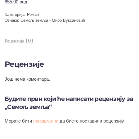
855,00
рсд
Категорија:
Роман
Ознака:
Семољ земља - Миро Вуксановић
Рецензије (0)
Рецензије
Још нема коментара.
Будите први који ће написати рецензију за
„Семољ земља“
Морате бити
пријављени
да бисте поставили рецензију.