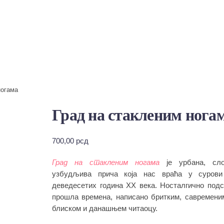
ногама
Град на стакленим нога
700,00
рсд
Град на стакленим ногама
је урбана, сло
узбудљива прича која нас враћа у сурови
деведесетих година XX века. Носталгично под
прошла времена, написано бритким, савремени
блиском и данашњем читаоцу.