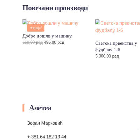
Повезани производи
Акција!
Добро дошли у машину
Оригинална
Тренутна
550,00
рсд
495,00
рсд
Светска првенства у
цена
цена
фудбалу 1-6
је
је:
5.300,00
рсд
била:
495,00 рсд.
550,00 рсд.
Алетеа
Зоран Марковић
+ 381 64 182 13 44