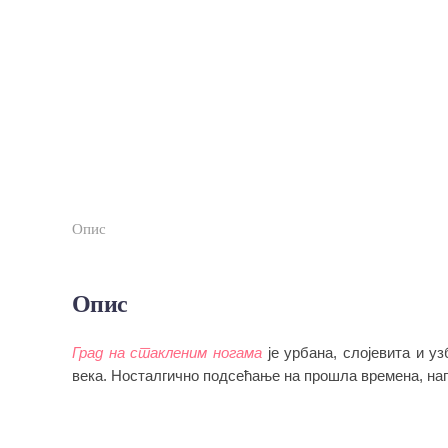
Опис
Опис
Град на стакленим ногама
је урбана, слојевита и у
века. Носталгично подсећање на прошла времена, на