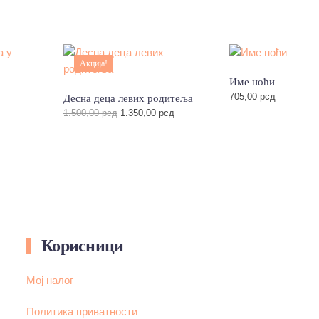
Акција!
Име ноћи
705,00
рсд
Десна деца левих родитеља
Оригинална
Тренутна
1.500,00
рсд
1.350,00
рсд
цена
цена
је
је:
била:
1.350,00 рсд.
1.500,00 рсд.
Корисници
Мој налог
Политика приватности