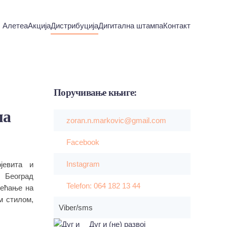
Алетеа
Акција
Дистрибуција
Дигитална штампа
Контакт
Поручивање
књиге:
ма
zoran.n.markovic@gmail.com
Facebook
Instagram
јевита и
 Београд
Telefon: 064 182 13 44
сећање на
м стилом,
Viber/sms
Дуг и (не) развој