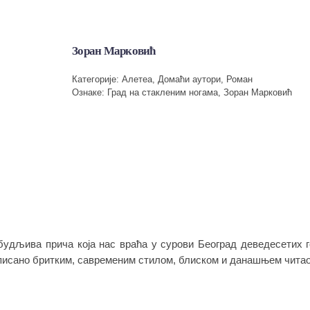
Зоран Марковић
Категорије:
Алетеа
,
Домаћи аутори
,
Роман
Ознаке:
Град на стакленим ногама
,
Зоран Марковић
збудљива прича која нас враћа у сурови Београд деведесетих 
писано бритким, савременим стилом, блиском и данашњем читао