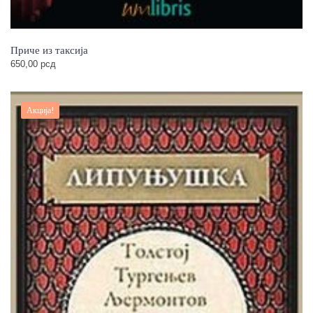
Приче из таксија
650,00
рсд
Акција!