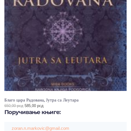
Благо цара Радована, Јутра са Леутара
Оригинална
Тренутна
650,00
рсд
585,00
рсд
Поручивање
цена
књиге:
цена
је
је:
била:
585,00 рсд.
650,00 рсд.
zoran.n.markovic@gmail.com