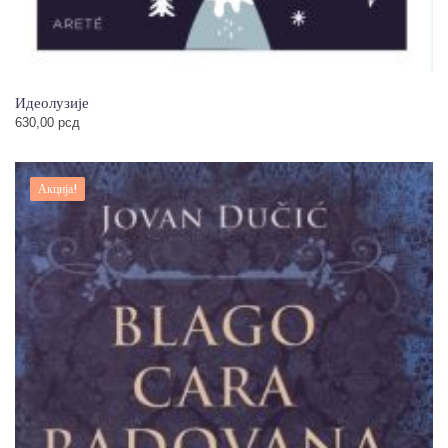
Идеолузије
630,00
рсд
Акција!