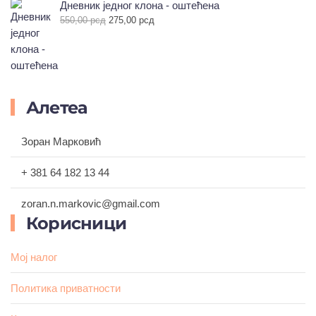
је
је:
Дневник једног клона - оштећена
била:
500,00 рсд.
Оригинална
Тренутна
550,00
рсд
275,00
рсд
900,00 рсд.
цена
цена
је
је:
била:
275,00 рсд.
550,00 рсд.
Алетеа
Зоран Марковић
+ 381 64 182 13 44
zoran.n.markovic@gmail.com
Корисници
Мој налог
Политика приватности