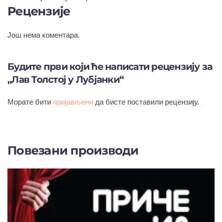
Рецензије
Још нема коментара.
Будите први који ће написати рецензију за
„Лав Толстој у Лубјанки“
Морате бити
пријављени
да бисте поставили рецензију.
Повезани производи