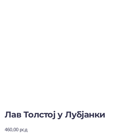
Лав Толстој у Лубјанки
460,00
рсд