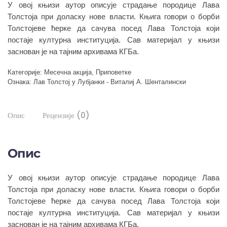
У овој књизи аутор описује страдање породице Лава
Толстоја при доласку нове власти. Књига говори о борби
Толстојеве ћерке да сачува посед Лава Толстоја који
постаје културна институција. Сав материјал у књизи
заснован је на тајним архивама КГБа.
Категорије:
Месечна акција
,
Приповетке
Ознака:
Лав Толстој у Лубјанки - Виталиј А. Шенталински
Опис
Рецензије (0)
Опис
У овој књизи аутор описује страдање породице Лава
Толстоја при доласку нове власти. Књига говори о борби
Толстојеве ћерке да сачува посед Лава Толстоја који
постаје културна институција. Сав материјал у књизи
заснован је на тајним архивама КГБа.