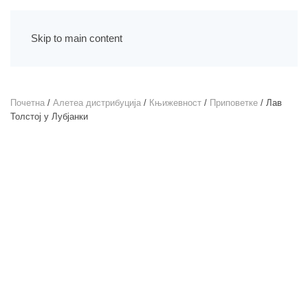
Skip to main content
Почетна
/
Алетеа дистрибуција
/
Књижевност
/
Приповетке
/ Лав
Толстој у Лубјанки