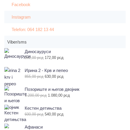
Facebook
Instagram
Telefon: 064 182 13 44
Viber/sms
Диносауруси
Оригинална
Тренутна
182,00
рсд
172,00
рсд
цена
цена
је
је:
Ирина 2 - Крв и пепео
била:
172,00 рсд.
Оригинална
Тренутна
855,00
рсд
630,00
рсд
182,00 рсд.
цена
цена
је
је:
Позориште и његов двојник
била:
630,00 рсд.
Оригинална
Тренутна
1.200,00
рсд
1.080,00
рсд
855,00 рсд.
цена
цена
је
је:
Кестен детињства
била:
1.080,00 рсд.
Оригинална
Тренутна
600,00
рсд
540,00
рсд
1.200,00 рсд.
цена
цена
је
је:
Афанаси