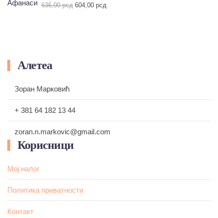
била:
540,00 рсд.
Оригинална
Тренутна
636,00
рсд
604,00
рсд
600,00 рсд.
цена
цена
је
је:
била:
604,00 рсд.
636,00 рсд.
Алетеа
Зоран Марковић
+ 381 64 182 13 44
zoran.n.markovic@gmail.com
Корисници
Мој налог
Политика приватности
Контакт