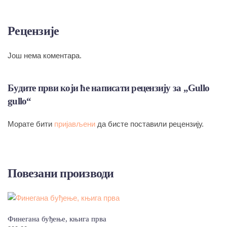
Рецензије
Још нема коментара.
Будите први који ће написати рецензију за „Gullo
gullo“
Морате бити
пријављени
да бисте поставили рецензију.
Повезани производи
Финегана буђење, књига прва