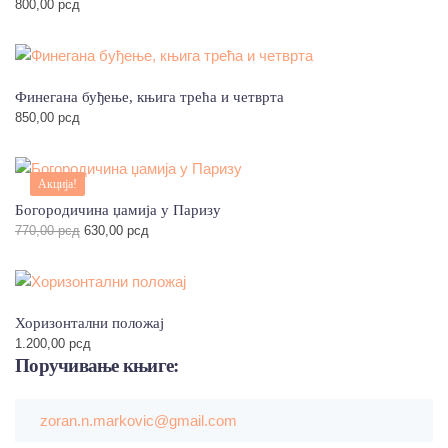
800,00
рсд
Финегана буђење, књига трећа и четврта
850,00
рсд
Акција!
Богородичина џамија у Паризу
Оригинална
Тренутна
770,00
рсд
630,00
рсд
цена
цена
је
је:
била:
630,00 рсд.
770,00 рсд.
Хоризонтални положај
1.200,00
рсд
Поручивање
књиге:
zoran.n.markovic@gmail.com