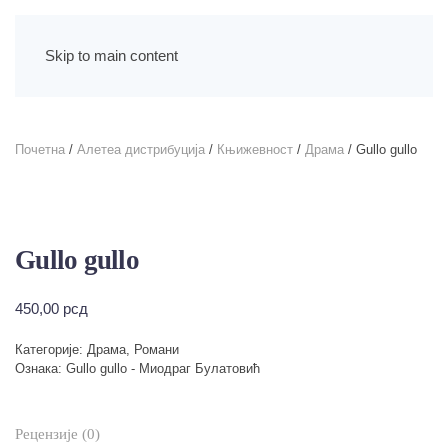
Skip to main content
Почетна
/
Алетеа дистрибуција
/
Књижевност
/
Драма
/ Gullo gullo
Gullo gullo
450,00
рсд
Категорије:
Драма
,
Романи
Ознака:
Gullo gullo - Миодраг Булатовић
Рецензије (0)