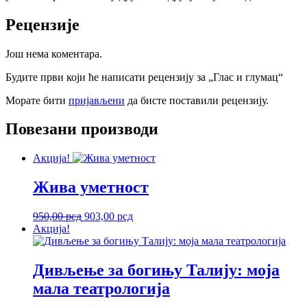
Рецензије
Још нема коментара.
Будите први који ће написати рецензију за „Глас и глумац“
Морате бити
пријављени
да бисте поставили рецензију.
Повезани производи
Акција!
Жива уметност
Оригинална
Тренутна
950,00
рсд
903,00
рсд
цена
цена
Акција!
је
је:
била:
903,00 рсд.
950,00 рсд.
Дивљење за богињу Талију: моја
мала театрологија