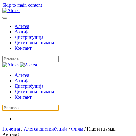
Skip to main content
Алетеа
Акција
Дистрибуција
Дигитална штампа
Контакт
Алетеа
Акција
Дистрибуција
Дигитална штампа
Контакт
Почетна
/
Алетеа дистрибуција
/
Филм
/ Глас и глумац
Акција!