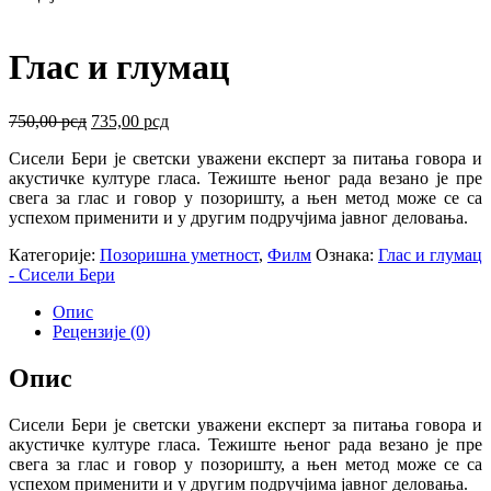
Глас и глумац
Оригинална
Тренутна
750,00
рсд
735,00
рсд
цена
цена
Сисели Бери је светски уважени експерт за питања говора и
је
је:
акустичке културе гласа. Тежиште њеног рада везано је пре
била:
735,00 рсд.
свега за глас и говор у позоришту, а њен метод може се са
750,00 рсд.
успехом применити и у другим подручјима јавног деловања.
Категорије:
Позоришна уметност
,
Филм
Ознака:
Глас и глумац
- Сисели Бери
Опис
Рецензије (0)
Опис
Сисели Бери је светски уважени експерт за питања говора и
акустичке културе гласа. Тежиште њеног рада везано је пре
свега за глас и говор у позоришту, а њен метод може се са
успехом применити и у другим подручјима јавног деловања.