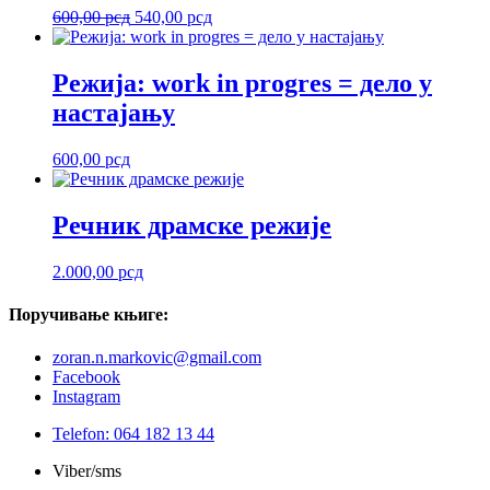
Оригинална
Тренутна
600,00
рсд
540,00
рсд
цена
цена
је
је:
била:
540,00 рсд.
Режија: work in progres = дело у
600,00 рсд.
настајању
600,00
рсд
Речник драмске режије
2.000,00
рсд
Поручивање
књиге:
zoran.n.markovic@gmail.com
Facebook
Instagram
Telefon: 064 182 13 44
Viber/sms