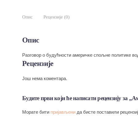
Опис
Рецензије (0)
Опис
Разговор о будућности америчке спољне политике во
Рецензије
Још нема коментара.
Будите први који ће написати рецензију за „А
Морате бити
пријављени
да бисте поставили рецензиј