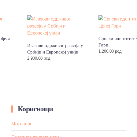
нђела
Српски идентитет 
Гори
Изазови одрживог развоја у
1.200,00
рсд
Србији и Европској унији
2.900,00
рсд
Корисници
Мој налог