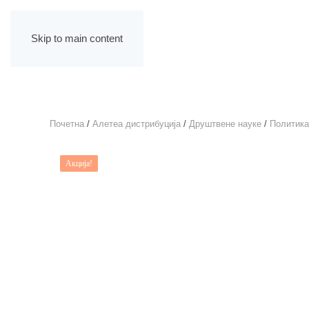
Skip to main content
Почетна
/
Алетеа дистрибуција
/
Друштвене науке
/
Политика
Акција!