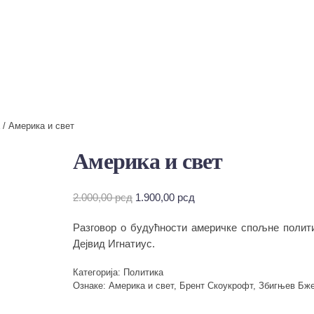
/ Америка и свет
Америка и свет
Оригинална
Тренутна
2.000,00
рсд
1.900,00
рсд
цена
цена
Разговор о будућности америчке спољне полит
је
је:
била:
1.900,00 рсд.
Дејвид Игнатиус.
2.000,00 рсд.
Категорија:
Политика
Ознаке:
Америка и свет
,
Брент Скоукрофт
,
Збигњев Бж