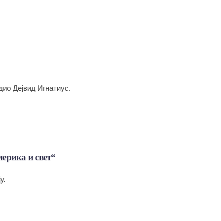
дио Дејвид Игнатиус.
мерика и свет“
у.