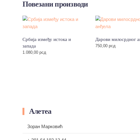
Повезани производи
Србија између истока и
Дарови милосрдног а
запада
750,00
рсд
1.080,00
рсд
Алетеа
Зоран Марковић