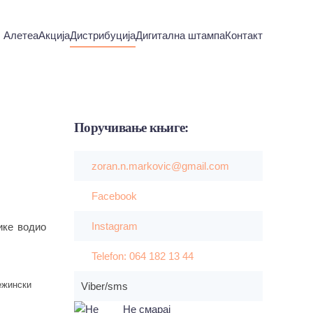
Алетеа
Акција
Дистрибуција
Дигитална штампа
Контакт
Поручивање
књиге:
zoran.n.markovic@gmail.com
Facebook
Instagram
ике водио
Telefon: 064 182 13 44
ежински
Viber/sms
Не смарај