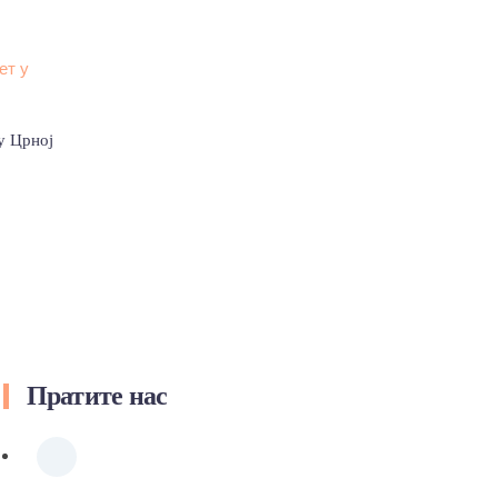
у Црној
Пратите нас