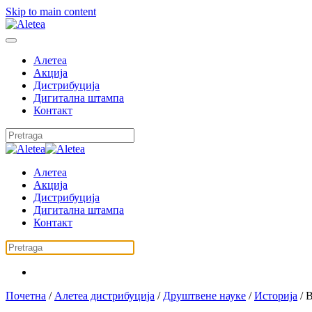
Skip to main content
Алетеа
Акција
Дистрибуција
Дигитална штампа
Контакт
Алетеа
Акција
Дистрибуција
Дигитална штампа
Контакт
Почетна
/
Алетеа дистрибуција
/
Друштвене науке
/
Историја
/ 