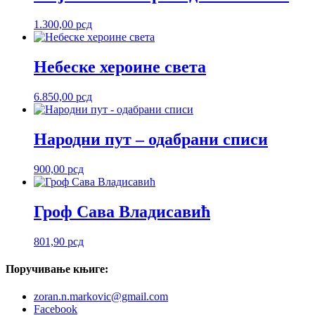
1.300,00
рсд
Небеске хероине света
6.850,00
рсд
Народни пут – одабрани списи
900,00
рсд
Гроф Сава Владисавић
801,90
рсд
Поручивање
књиге:
zoran.n.markovic@gmail.com
Facebook