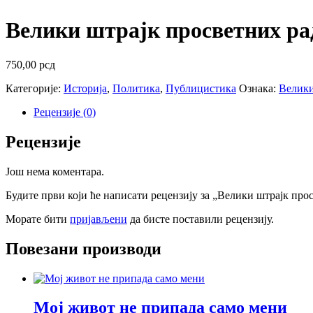
Велики штрајк просветних ра
750,00
рсд
Категорије:
Историја
,
Политика
,
Публицистика
Ознака:
Велики
Рецензије (0)
Рецензије
Још нема коментара.
Будите први који ће написати рецензију за „Велики штрајк про
Морате бити
пријављени
да бисте поставили рецензију.
Повезани производи
Мој живот не припада само мени