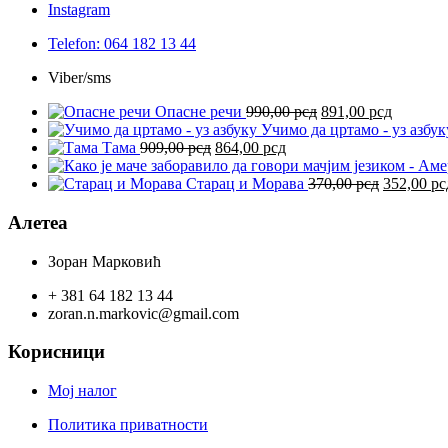
Instagram
Telefon: 064 182 13 44
Viber/sms
Оригинална
Тренутн
Опасне речи
990,00
рсд
891,00
рсд
цена
цена
Учимо да цртамо - уз азбук
Оригинална
Тренутна
је
је:
Тама
909,00
рсд
864,00
рсд
цена
цена
била:
891,00 р
је
је:
990,00 рсд.
Оригина
Старац и Морава
370,00
рсд
352,00
рс
била:
864,00 рсд.
цена
909,00 рсд.
је
Алетеа
била:
370,00 рс
Зоран Марковић
+ 381 64 182 13 44
zoran.n.markovic@gmail.com
Корисници
Мој налог
Политика приватности