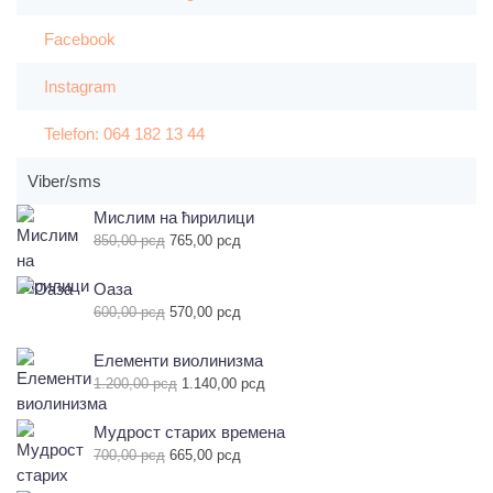
Facebook
Instagram
Telefon: 064 182 13 44
Viber/sms
Мислим на ћирилици
Оригинална
Тренутна
850,00
рсд
765,00
рсд
цена
цена
је
је:
Оаза
била:
765,00 рсд.
Оригинална
Тренутна
600,00
рсд
570,00
рсд
850,00 рсд.
цена
цена
је
је:
Елементи виолинизма
била:
570,00 рсд.
Оригинална
Тренутна
1.200,00
рсд
1.140,00
рсд
600,00 рсд.
цена
цена
је
је:
Мудрост старих времена
била:
1.140,00 рсд.
Оригинална
Тренутна
700,00
рсд
665,00
рсд
1.200,00 рсд.
цена
цена