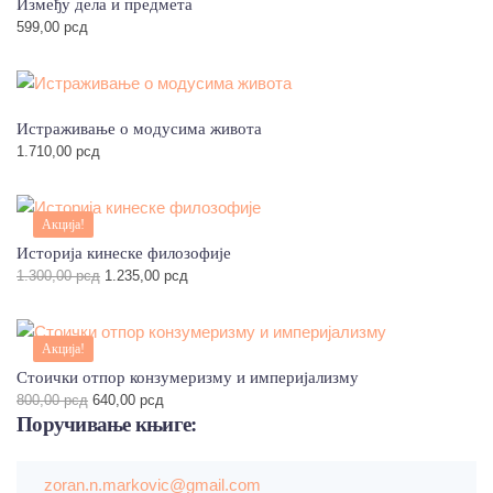
Између дела и предмета
599,00
рсд
Истраживање о модусима живота
1.710,00
рсд
Акција!
Историја кинеске филозофије
Оригинална
Тренутна
1.300,00
рсд
1.235,00
рсд
цена
цена
је
је:
била:
1.235,00 рсд.
Акција!
1.300,00 рсд.
Стоички отпор конзумеризму и империјализму
Оригинална
Тренутна
800,00
рсд
640,00
рсд
цена
цена
Поручивање
књиге:
је
је:
била:
640,00 рсд.
800,00 рсд.
zoran.n.markovic@gmail.com