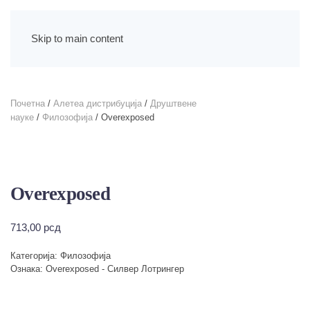
Skip to main content
Почетна
/
Алетеа дистрибуција
/
Друштвене
науке
/
Филозофија
/ Overexposed
Overexposed
713,00
рсд
Категорија:
Филозофија
Ознака:
Overexposed - Силвер Лотрингер