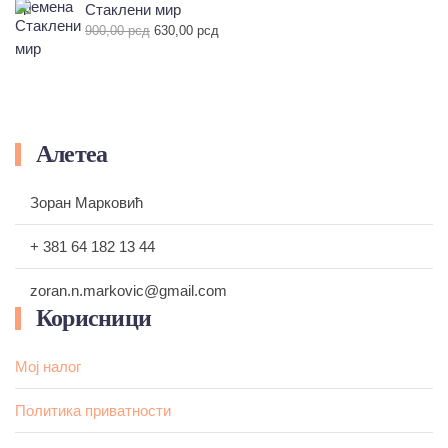
је
је:
Стаклени мир
била:
665,00 рсд.
Оригинална
Тренутна
900,00
рсд
630,00
рсд
700,00 рсд.
цена
цена
је
је:
била:
630,00 рсд.
900,00 рсд.
Алетеа
Зоран Марковић
+ 381 64 182 13 44
zoran.n.markovic@gmail.com
Корисници
Мој налог
Политика приватности