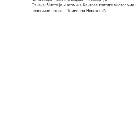
Ознака:
Чисто ја и атомика Кантове критике чистог ума
била:
2.000,00 рсд.
практичне логике - Томислав Новаковић
2.500,00 рсд.