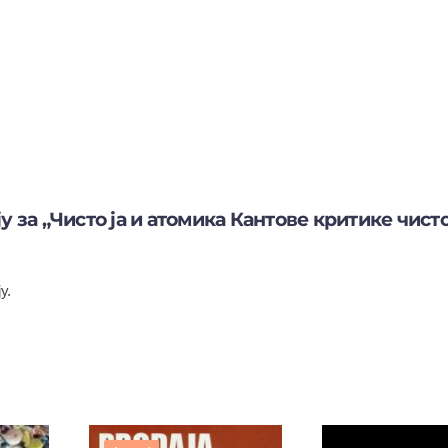
 за „Чисто ја и атомика Кантове критике чисто
у.