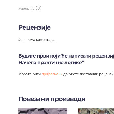
Рецензије (0)
Рецензије
Још нема коментара.
Будите први који ће написати рецензију
Начела практичне логике“
Морате бити
пријављени
да бисте поставили рецензиј
Повезани производи