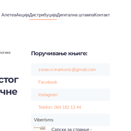
Алетеа
Акција
Дистрибуција
Дигитална штампа
Контакт
Поручивање
књиге:
логике
zoran.n.markovic@gmail.com
стог
Facebook
ичне
Instagram
Telefon: 064 182 13 44
Viber/sms
Српски за странце -