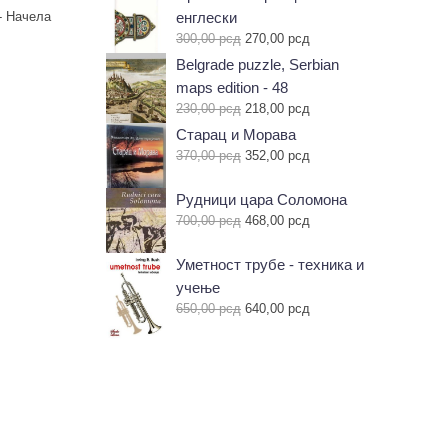
 - Начела
енглески
Оригинална
Тренутна
300,00
рсд
270,00
рсд
цена
цена
Belgrade puzzle, Serbian
је
је:
maps edition - 48
била:
270,00 рсд.
Оригинална
Тренутна
230,00
рсд
218,00
рсд
300,00 рсд.
цена
цена
Старац и Морава
је
је:
Оригинална
Тренутна
370,00
рсд
352,00
рсд
била:
218,00 рсд.
цена
цена
230,00 рсд.
је
је:
Рудници цара Соломона
била:
352,00 рсд.
Оригинална
Тренутна
700,00
рсд
468,00
рсд
370,00 рсд.
цена
цена
је
је:
Уметност трубе - техника и
била:
468,00 рсд.
учење
700,00 рсд.
Оригинална
Тренутна
650,00
рсд
640,00
рсд
цена
цена
је
је:
била:
640,00 рсд.
650,00 рсд.