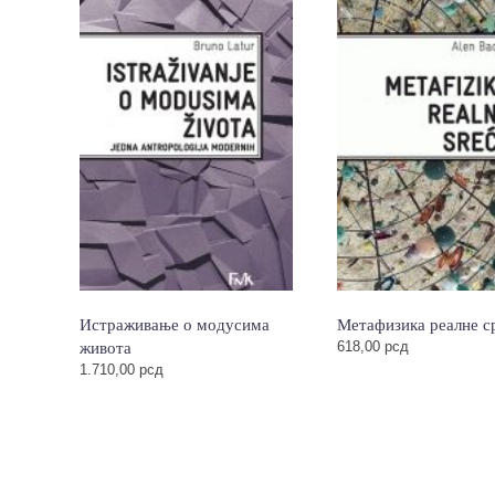
Истраживање о модусима
Метафизика реалне с
живота
618,00
рсд
1.710,00
рсд