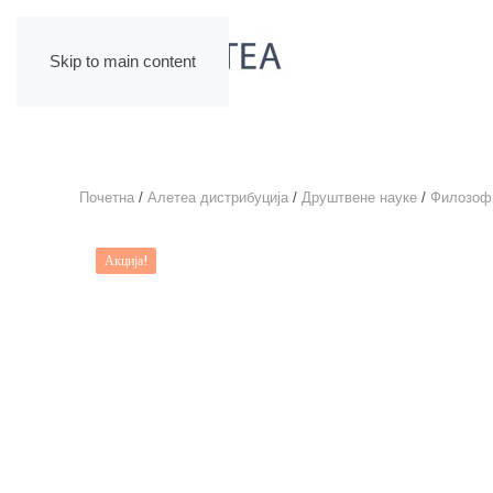
Skip to main content
Почетна
/
Алетеа дистрибуција
/
Друштвене науке
/
Филозоф
Акција!