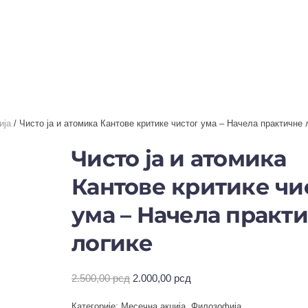
ија
/ Чисто ја и атомика Кантове критике чистог ума – Начела практичне 
Чисто ја и атомика
Кантове критике чи
ума – Начела практ
логике
Оригинална
Тренутна
2.500,00
рсд
2.000,00
рсд
цена
цена
Категорије:
Месечна акција
,
Филозофија
је
је: