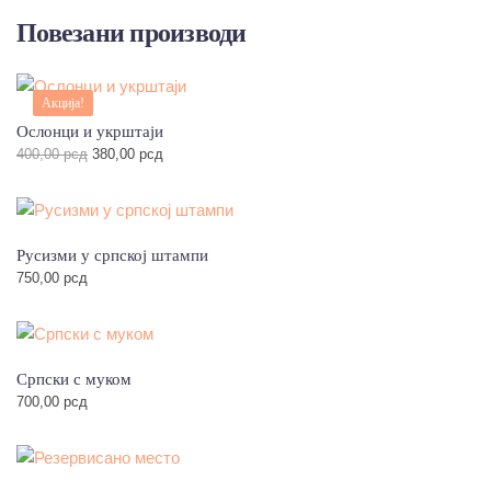
Повезани производи
Акција!
Ослонци и укрштаји
Оригинална
Тренутна
400,00
рсд
380,00
рсд
цена
цена
је
је:
била:
380,00 рсд.
400,00 рсд.
Русизми у српској штампи
750,00
рсд
Српски с муком
700,00
рсд