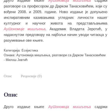
Друго издање књиге
Аутономија мишљења
садржи
разговоре са професором др Дарком Танасковићем, који су
вођени 2008. и 2009. године. Ново издање је допуњено
инспиративним казивањима угледних личности нашег
културног и научног живота на представљањима
Аутономије мишљења
. Академик Владета Јеротић, у
надахнутом предговору на најбољи начин уводи читаоца у
разумевање ове књиге.
Категорија:
Есејистика
Ознаке:
Аутономија мишљења
,
разговори са Дарком Танасковићем
- Милош Јевтић
Опис
Рецензије (0)
Опис
Друго издање књиге
Аутономија мишљења
садржи