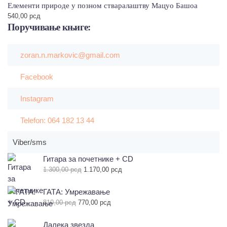
Елементи природе у позном стваралаштву Мацуо Башоа
540,00
рсд
Поручивање
књиге:
zoran.n.markovic@gmail.com
Facebook
Instagram
Telefon: 064 182 13 44
Viber/sms
Гитара за почетнике + СD
Оригинална
Тренутна
1.300,00
рсд
1.170,00
рсд
цена
цена
је
је:
ГАТА: Умрежавање
била:
1.170,00 рсд.
Оригинална
Тренутна
810,00
рсд
770,00
рсд
1.300,00 рсд.
цена
цена
је
је:
Далека звезда