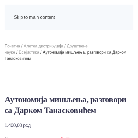
Skip to main content
Почетна
/
Алетеа дистрибуција
/
Друштвене
науке
/
Есејистика
/ Аутономија мишљења, разговори са Дарком
Танасковићем
Аутономија мишљења, разговори
са Дарком Танасковићем
1.400,00
рсд