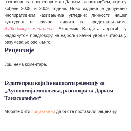
разговоре са професором др Дарком Танасковићем, који су
вођени 2008. и 2009. године. Ново издање је допуњено
инспиративним казивањима угледних личности нашег
културног и научног живота на представљањима
Аутономије мишљења
. Академик Владета Јеротић, у
надахнутом предговору на најбољи начин уводи читаоца у
разумевање ове књиге.
Рецензије
Још нема коментара.
Будите први који ће написати рецензију за
„Аутономија мишљења, разговори са Дарком
Танасковићем“
Морате бити
пријављени
да бисте поставили рецензију.