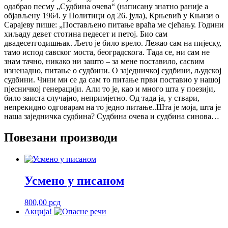
одабрао песму „Судбина очева“ (написану знатно раније а
објављену 1964. у Политици од 26. јула), Крњевић у Књизи о
Сарајеву пише: „Постављено питање враћа ме сјећању. Години
хиљаду девет стотина педесет и петој. Био сам
двадесетгодишњак. Љето је било врело. Лежао сам на пијеску,
тамо испод савског моста, београдскога. Тада се, ни сам не
знам тачно, никако ни зашто – за мене поставило, сасвим
изненадно, питање о судбини. О заједничкој судбини, људској
судбини. Чини ми се да сам то питање први поставио у нашој
пјесничкој генерацији. Али то је, као и много шта у поезији,
било заиста случајно, непримјетно. Од тада ја, у ствари,
непрекидно одговарам на то једно питање..Шта је моја, шта је
наша заједничка судбина? Судбина очева и судбина синова…
Повезани производи
Усмено у писаном
800,00
рсд
Акција!