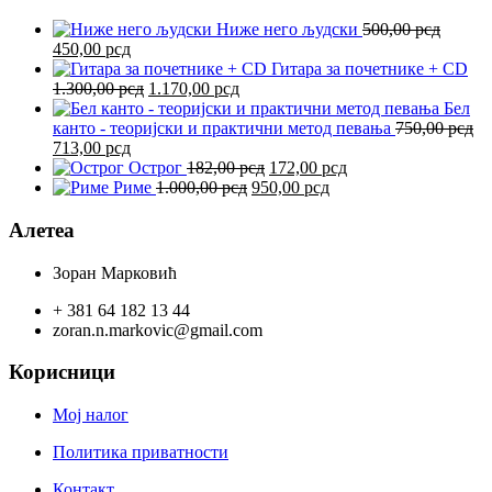
Ниже него људски
500,00
рсд
Оригинална
Тренутна
450,00
рсд
цена
цена
Гитара за почетнике + СD
је
је:
Оригинална
Тренутна
1.300,00
рсд
1.170,00
рсд
била:
450,00 рсд.
цена
цена
Бел
500,00 рсд.
је
је:
канто - теоријски и практични метод певања
750,00
рсд
Оригинална
Тренутна
била:
1.170,00 рсд.
713,00
рсд
цена
цена
1.300,00 рсд.
Оригинална
Тренутна
Острог
182,00
рсд
172,00
рсд
је
је:
Оригинална
цена
Тренутна
цена
Риме
1.000,00
рсд
950,00
рсд
била:
713,00 рсд.
цена
је
цена
је:
750,00 рсд.
је
била:
је:
172,00 рсд.
Алетеа
била:
182,00 рсд.
950,00 рсд.
1.000,00 рсд.
Зоран Марковић
+ 381 64 182 13 44
zoran.n.markovic@gmail.com
Корисници
Мој налог
Политика приватности
Контакт