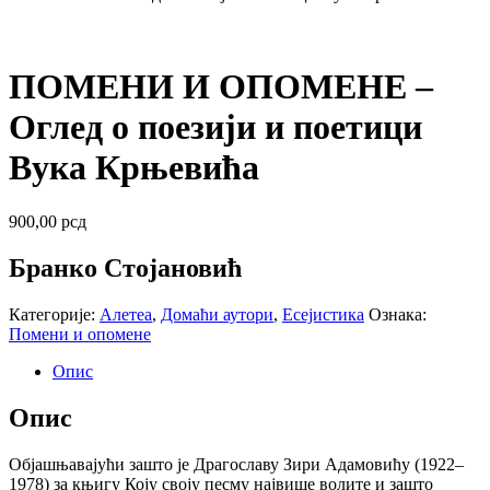
ПОМЕНИ И ОПОМЕНЕ –
Оглед о поезији и поетици
Вука Крњевића
900,00
рсд
Бранко Стојановић
Категорије:
Алетеа
,
Домаћи аутори
,
Есејистика
Ознака:
Помени и опомене
Опис
Опис
Објашњавајући зашто је Драгославу Зири Адамовићу (1922–
1978) за књигу Коју своју песму највише волите и зашто