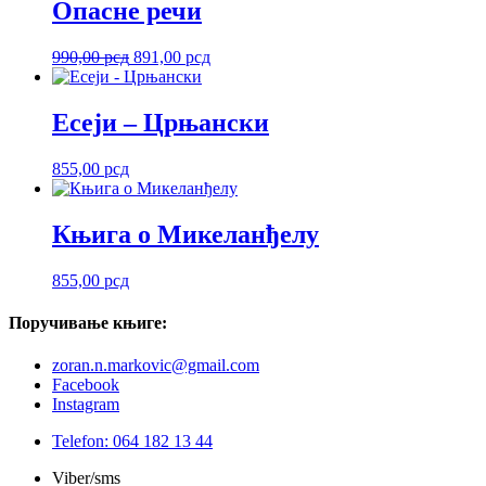
Опасне речи
Оригинална
Тренутна
990,00
рсд
891,00
рсд
цена
цена
је
је:
била:
891,00 рсд.
Есеји – Црњански
990,00 рсд.
855,00
рсд
Књига о Микеланђелу
855,00
рсд
Поручивање
књиге:
zoran.n.markovic@gmail.com
Facebook
Instagram
Telefon: 064 182 13 44
Viber/sms