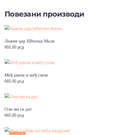
Повезани производи
Лажни цар Шћепан Мали
855,00
рсд
Међ јавом и међ сном
665,00
рсд
Оли ми га дат
665,00
рсд