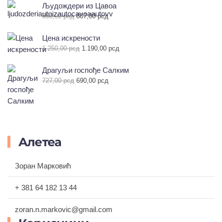
је
је:
Људождери из Цавоа
била:
495,00 рсд.
Оригинална
Тренутна
850,00
рсд
807,00
рсд
550,00 рсд.
цена
цена
је
је:
Цена искрености
била:
807,00 рсд.
Оригинална
Тренутна
1.250,00
рсд
1.190,00
рсд
850,00 рсд.
цена
цена
је
је:
Драгуљи госпође Салким
била:
1.190,00 рсд.
Оригинална
Тренутна
727,00
рсд
690,00
рсд
1.250,00 рсд.
цена
цена
је
је:
била:
690,00 рсд.
727,00 рсд.
Алетеа
Зоран Марковић
+ 381 64 182 13 44
zoran.n.markovic@gmail.com