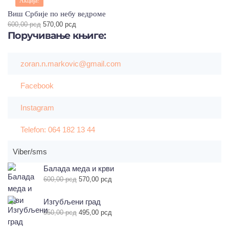
Акција!
Виш Србије по небу ведроме
Оригинална
Тренутна
600,00
рсд
570,00
рсд
Поручивање
цена
књиге:
цена
је
је:
била:
570,00 рсд.
600,00 рсд.
zoran.n.markovic@gmail.com
Facebook
Instagram
Telefon: 064 182 13 44
Viber/sms
Балада меда и крви
Оригинална
Тренутна
600,00
рсд
570,00
рсд
цена
цена
је
је:
Изгубљени град
била:
570,00 рсд.
Оригинална
Тренутна
550,00
рсд
495,00
рсд
600,00 рсд.
цена
цена