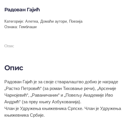
Радован Гајић
Категорије:
Алетеа
,
Домаћи аутори
,
Поезија
Ознака:
Гемблаши
Опис
Опис
Радован Гајић је за своје стваралаштво добио је награде
„Растко Петровић“ (за роман Тиховање речи), „Арсеније
Чарнојевић“, „Раваничанин“ и „Повељу Академије Иво
Андрић“ (за прву књигу Азбукованија).
Члан је Удружења књижевника Српске. Члан је Удружења
књижевника Србије.