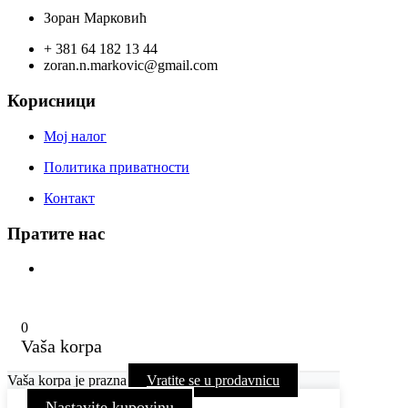
Зоран Марковић
+ 381 64 182 13 44
zoran.n.markovic@gmail.com
Корисници
Мој налог
Политика приватности
Контакт
Пратите нас
0
Vaša korpa
Vaša korpa je prazna
Vratite se u prodavnicu
Nastavite kupovinu