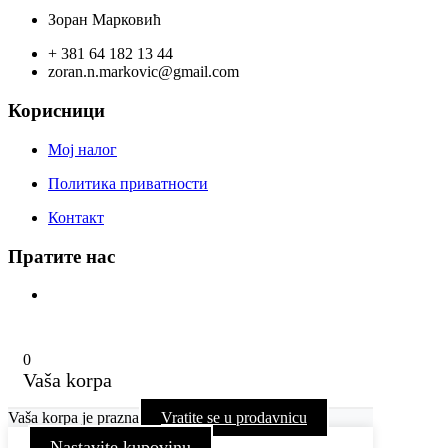
Зоран Марковић
+ 381 64 182 13 44
zoran.n.markovic@gmail.com
Корисници
Мој налог
Политика приватности
Контакт
Пратите нас
0
Vaša korpa
Vaša korpa je prazna
Vratite se u prodavnicu
Nastavite kupovinu