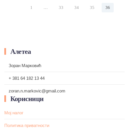
била:
428,00 рсд.
1
…
33
34
35
36
450,00 рсд.
Алетеа
Зоран Марковић
+ 381 64 182 13 44
zoran.n.markovic@gmail.com
Корисници
Мој налог
Политика приватности