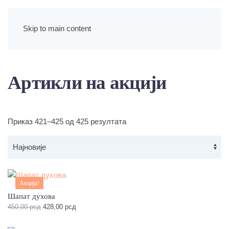
Skip to main content
Артикли на акцији
Сортирано
Приказ 421–425 од 425 резултата
по
најновијем
Акција!
Шапат духова
Оригинална
Тренутна
450,00
рсд
428,00
рсд
цена
цена
је
је: